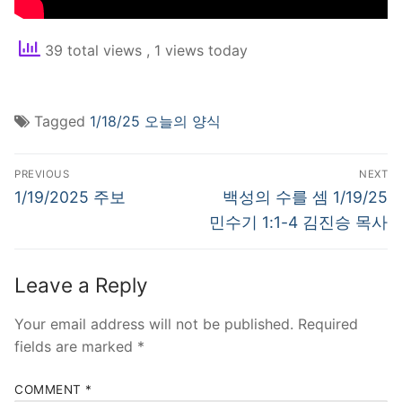
39 total views
, 1 views today
Tagged
1/18/25 오늘의 양식
Post
PREVIOUS
NEXT
navigation
Previous
Next
1/19/2025 주보
백성의 수를 셈 1/19/25
post:
post:
민수기 1:1-4 김진승 목사
Leave a Reply
Your email address will not be published.
Required
fields are marked
*
COMMENT
*