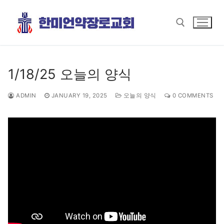
Skip
to
content
Search for:
1/18/25 오늘의 양식
ADMIN
JANUARY 19, 2025
오늘의 양식
0 COMMENTS