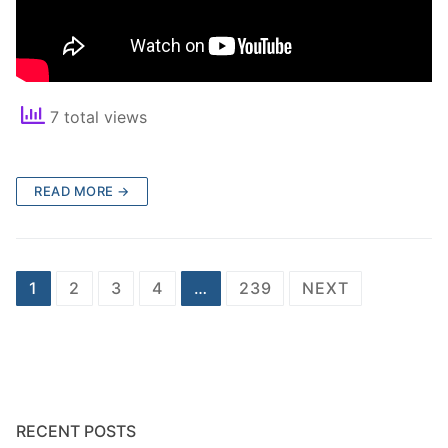
7 total views
READ MORE →
Posts
1
2
3
4
…
239
NEXT
pagination
RECENT POSTS