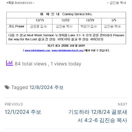
84 total views
, 1 views today
Tagged
12/8/2024 주보
Post
PREVIOUS
NEXT
navigation
Previous
Next
12/1/2024 주보
기도하라 12/8/24 골로새
post:
post:
서 4:2-6 김진승 목사