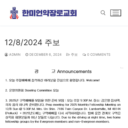
Skip
to
content
Search for:
12/8/2024 주보
ADMIN
DECEMBER 6, 2024
주보
0 COMMENTS