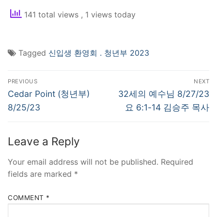
141 total views
, 1 views today
Tagged
신입생 환영회 . 청년부 2023
Post
PREVIOUS
NEXT
navigation
Previous
Next
Cedar Point (청년부)
32세의 예수님 8/27/23
post:
post:
8/25/23
요 6:1-14 김승주 목사
Leave a Reply
Your email address will not be published.
Required
fields are marked
*
COMMENT
*