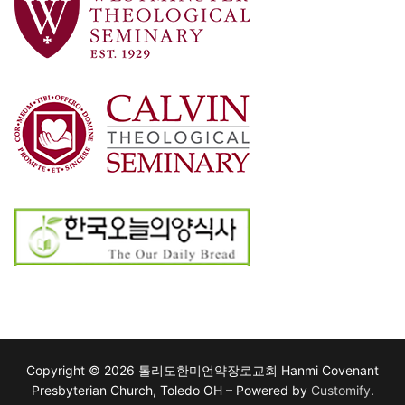
Copyright © 2026 톨리도한미언약장로교회 Hanmi Covenant
Presbyterian Church, Toledo OH – Powered by
Customify
.